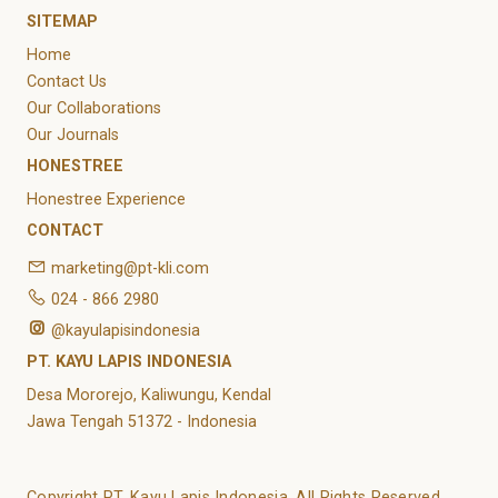
SITEMAP
Home
Contact Us
Our Collaborations
Our Journals
HONESTREE
Honestree Experience
CONTACT
marketing@pt-kli.com
024 - 866 2980
@kayulapisindonesia
PT. KAYU LAPIS INDONESIA
Desa Mororejo, Kaliwungu, Kendal
Jawa Tengah 51372 - Indonesia
Copyright PT. Kayu Lapis Indonesia, All Rights Reserved,