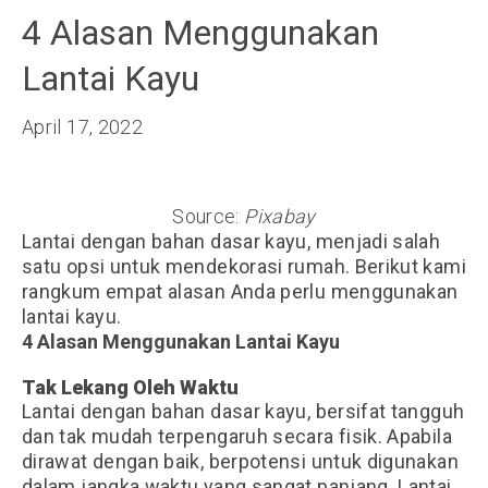
4 Alasan Menggunakan
Lantai Kayu
April 17, 2022
Source:
Pixabay
Lantai dengan bahan dasar kayu, menjadi salah
satu opsi untuk mendekorasi rumah. Berikut kami
rangkum empat alasan Anda perlu menggunakan
lantai kayu.
4 Alasan Menggunakan Lantai Kayu
Tak Lekang Oleh Waktu
Lantai dengan bahan dasar kayu, bersifat tangguh
dan tak mudah terpengaruh secara fisik. Apabila
dirawat dengan baik, berpotensi untuk digunakan
dalam jangka waktu yang sangat panjang. Lantai