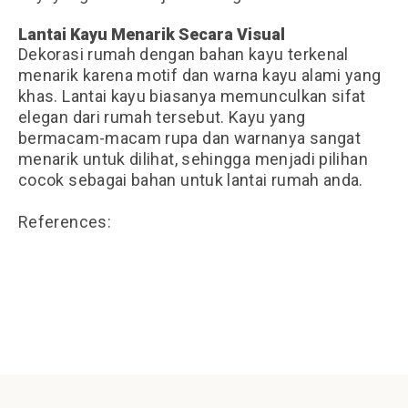
Lantai Kayu Menarik Secara Visual
Dekorasi rumah dengan bahan kayu terkenal
menarik karena motif dan warna kayu alami yang
khas. Lantai kayu biasanya memunculkan sifat
elegan dari rumah tersebut. Kayu yang
bermacam-macam rupa dan warnanya sangat
menarik untuk dilihat, sehingga menjadi pilihan
cocok sebagai bahan untuk lantai rumah anda.
References:
https://www.architecturelab.net/pros-and-cons-
of-hardwood-flooring/
https://www.build.com/benefits-of-wood-
flooring/a21744