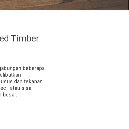
ted Timber
i gabungan beberapa
elibatkan
husus dan tekanan
ecil atau sisa
h besar.