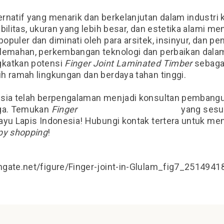
rnatif yang menarik dan berkelanjutan dalam industri 
bilitas, ukuran yang lebih besar, dan estetika alami m
opuler dan diminati oleh para arsitek, insinyur, dan 
elemahan, perkembangan teknologi dan perbaikan dala
katkan potensi
Finger Joint Laminated Timber
sebagai
h ramah lingkungan dan berdaya tahan tinggi.
esia telah berpengalaman menjadi konsultan pembangu
rga. Temukan
Finger
Joint Laminated Timber
yang sesu
ayu Lapis Indonesia! Hubungi kontak tertera untuk m
y shopping
!
gate.net/figure/Finger-joint-in-Glulam_fig7_2514941