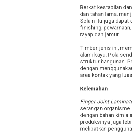
Berkat kestabilan da
dan tahan lama, menj
Selain itu
juga dapat 
finishing, pewarnaan
rayap dan jamur.
Timber jenis ini,
memi
alami kayu. Pola sen
struktur bangunan
. 
dengan menggunakan s
area kontak yang lua
Kelemahan
Finger Joint Lamina
serangan organisme p
dengan bahan kimia at
produksinya
juga leb
melibatkan penggunaa