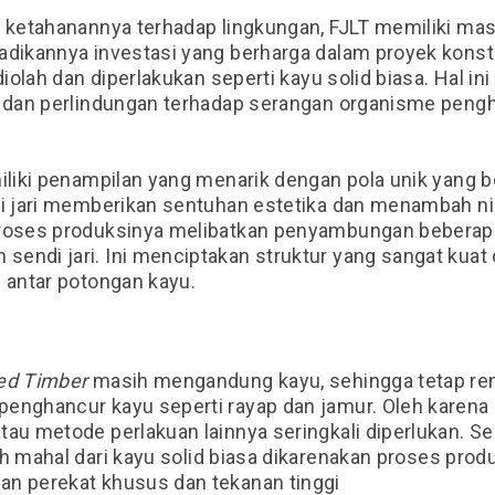
n ketahanannya terhadap lingkungan, FJLT
memiliki mas
adikannya investasi yang berharga dalam proyek konst
diolah dan diperlakukan seperti kayu solid biasa. Hal 
, dan perlindungan terhadap serangan organisme pengh
liki penampilan yang menarik dengan pola unik yang b
di jari memberikan sentuhan estetika dan menambah nila
Proses produksinya
melibatkan penyambungan beberap
endi jari. Ini menciptakan struktur yang sangat kuat 
s antar potongan kayu.
ted Timber
masih mengandung kayu, sehingga tetap re
enghancur kayu seperti rayap dan jamur. Oleh karena i
au metode perlakuan lainnya seringkali diperlukan. Sela
ih mahal dari kayu solid biasa dikarenakan proses prod
n perekat khusus dan tekanan tinggi